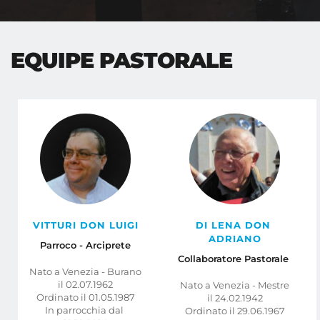
EQUIPE PASTORALE
VITTURI DON LUIGI
DI LENA DON 
ADRIANO
Parroco - Arciprete
Collaboratore Pastorale 
Nato a Venezia - Burano
il 02.07.1962
Nato a Venezia - Mestre
Ordinato il 01.05.1987
il 24.02.1942
In parrocchia dal 
Ordinato il 29.06.1967