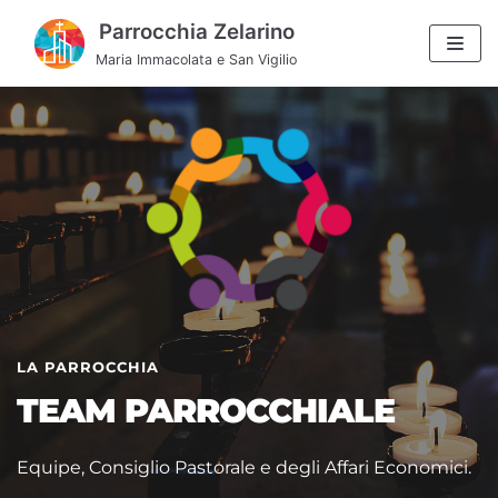
Vai
Parrocchia Zelarino
al
Maria Immacolata e San Vigilio
contenuto
LA PARROCCHIA
TEAM PARROCCHIALE
Equipe, Consiglio Pastorale e degli Affari Economici.