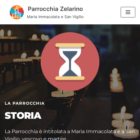
Vai
Parrocchia Zelarino
al
Maria Immacolata e San Vigilio
contenuto
LA PARROCCHIA
STORIA
La Parrocchia è intitolata a Maria Immacolata e a San 
Vigilio, vescovo e martire.  