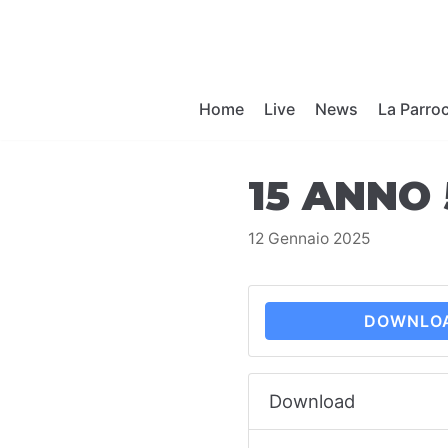
Vai
al
contenuto
Home
Live
News
La Parro
15 ANNO 
12 Gennaio 2025
DOWNLO
Download