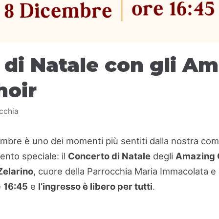
 di Natale con gli A
hoir
cchia
cembre è uno dei momenti più sentiti dalla nostra co
nto speciale: il
Concerto di Natale
degli
Amazing 
Zelarino
, cuore della Parrocchia Maria Immacolata e S
e
16:45
e
l’ingresso è libero per tutti
.