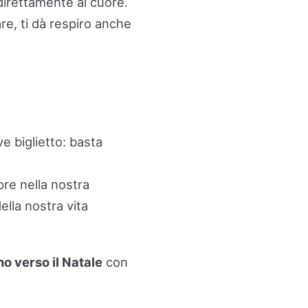
direttamente al cuore.
are, ti dà respiro anche
e biglietto: basta
pre nella nostra
ella nostra vita
 verso il Natale
con