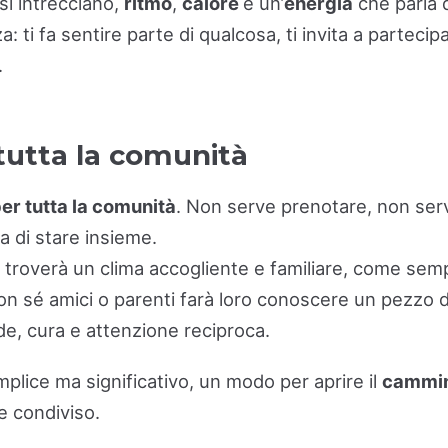
si intrecciano,
ritmo
,
calore
e un’
energia
che parla 
a: ti fa sentire parte di qualcosa, ti invita a partecip
.
 tutta la comunità
er tutta la comunità
. Non serve prenotare, non serv
a di stare insieme.
e troverà un clima accogliente e familiare, come sem
on sé amici o parenti farà loro conoscere un pezzo d
ede, cura e attenzione reciproca.
plice ma significativo, un modo per aprire il
cammino
e condiviso.