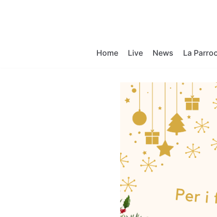
Vai
al
contenuto
Home
Live
News
La Parro