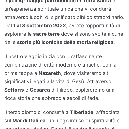
Il
pellegrinaggio parrocchiale in Terra Santa
è
un’esperienza spirituale unica che vi condurrà
attraverso luoghi di significato biblico straordinario.
Dal
1 al 8 settembre 2022
, avrete l’opportunità di
esplorare le
sacre terre
dove si sono svolte alcune
delle
storie più iconiche della storia religiosa
.
Il nostro viaggio inizia con un’affascinante
combinazione di città moderne e antiche, con la
prima tappa a
Nazareth
, dove visiteremo siti
significativi legati alla vita di Gesù. Attraverso
Sefforis
e
Cesarea
di Filippo, esploreremo una
ricca storia che abbraccia secoli di fede.
Il terzo giorno ci condurrà a
Tiberiade
, affacciata
sul
Mar di Galilea
, un luogo intriso di spiritualità e
importanza storica. Da qui, il nostro itinerario ci